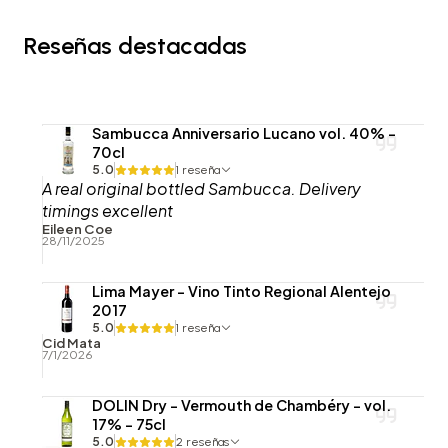
Reseñas destacadas
Sambucca Anniversario Lucano vol. 40% -
70cl
5.0
1 reseña
A real original bottled Sambucca. Delivery
timings excellent
Eileen Coe
28/11/2025
Lima Mayer - Vino Tinto Regional Alentejo
2017
5.0
1 reseña
Cid Mata
7/1/2026
DOLIN Dry - Vermouth de Chambéry - vol.
17% - 75cl
5.0
2 reseñas