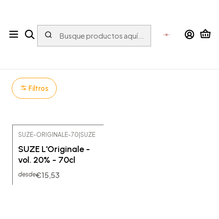
Tu tienda online con bebidas del Mundo para el Mundo
Inicio
APERITIVOS Y VERMUTS
Francia
Suze
Suze
Filtros
SUZE-ORIGINALE-70
|
SUZE
SUZE L'Originale -
vol. 20% - 70cl
€15,53
desde