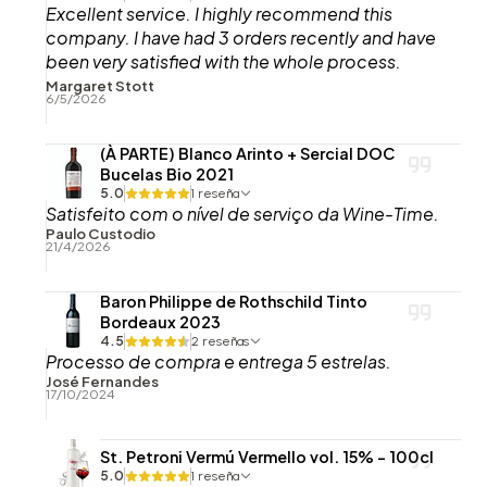
Excellent service. I highly recommend this
company. I have had 3 orders recently and have
been very satisfied with the whole process.
Thank you.
Margaret Stott
6/5/2026
(À PARTE) Blanco Arinto + Sercial DOC
Bucelas Bio 2021
5.0
1 reseña
Satisfeito com o nível de serviço da Wine-Time.
Paulo Custodio
21/4/2026
Baron Philippe de Rothschild Tinto
Bordeaux 2023
4.5
2 reseñas
Processo de compra e entrega 5 estrelas.
José Fernandes
17/10/2024
St. Petroni Vermú Vermello vol. 15% - 100cl
5.0
1 reseña