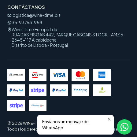
CONTÁCTANOS
logistica@wine-time.biz
351937631958
Wine-Time Europe Lda
RUA DAS FISGAS 442, PARQUE CASCAIS STOCK - AMZ 6
2645-117 Alcabideche
Distrito de Lisboa - Portugal
Envíanos un mensaje de
2026 WINE-TIME EUROPE.
WhatsApp
Todos los derechos reservados.
Desarrollado por Jumpseller
.