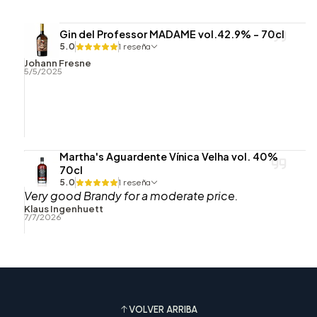
Gin del Professor MADAME vol.42.9% - 70cl
5.0
1 reseña
Johann Fresne
5/5/2025
Martha's Aguardente Vínica Velha vol. 40%
70cl
5.0
1 reseña
Very good Brandy for a moderate price.
Klaus Ingenhuett
7/7/2026
VOLVER ARRIBA