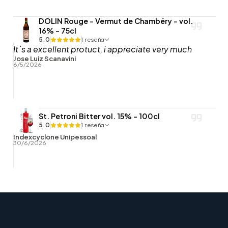
DOLIN Rouge - Vermut de Chambéry - vol.
16% - 75cl
5.0
1 reseña
It`s a excellent protuct, i appreciate very much
Jose Luiz Scanavini
6/5/2026
St. Petroni Bitter vol. 15% - 100cl
5.0
1 reseña
Indexcyclone Unipessoal
30/6/2026