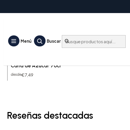
Jarabes
Menú
Buscar
SIR-CL-SUCC-70
|
CLÉMENT
CLEMENT - Jarabe de
Caña de Azúcar 70cl
€7,49
desde
Reseñas destacadas