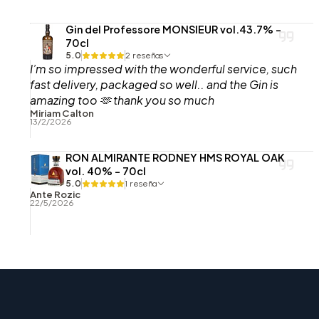
Gin del Professore MONSIEUR vol.43.7% -
70cl
5.0
2 reseñas
I’m so impressed with the wonderful service, such
fast delivery, packaged so well.. and the Gin is
amazing too 🫶 thank you so much
Miriam Calton
13/2/2026
RON ALMIRANTE RODNEY HMS ROYAL OAK
vol. 40% - 70cl
5.0
1 reseña
Ante Rozic
22/5/2026