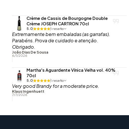
Crème de Cassis de Bourgogne Double
Crème JOSEPH CARTRON 70cl
5.0
1 reseña
Extremamente bem embaladas (as garrafas).
Parabéns. Prova de cuidado e atenção.
Obrigado.
João Dias De Sousa
6/1/2026
Martha's Aguardente Vínica Velha vol. 40%
70cl
5.0
1 reseña
Very good Brandy for a moderate price.
Klaus Ingenhuett
7/7/2026