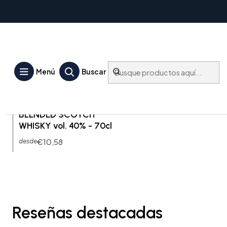
William Lawsons
Menú
Buscar
WHI-WLAW-70
|
WILLIAM LAWSON'S
No disponible
WILLIAM LAWSON'S
BLENDED SCOTCH
WHISKY vol. 40% - 70cl
€10,58
desde
Reseñas destacadas