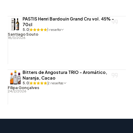
PASTIS Henri Bardouin Grand Cru vol. 45% -
70cl
5.0
1 reseña
Santiago Souto
18/3/2026
Bitters de Angostura TRIO - Aromático,
Naranja, Cacao
5.0
2 reseñas
Filipa Gonçalves
24/2/2026