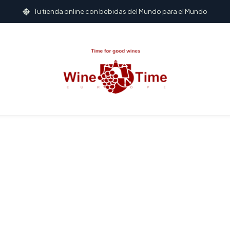
Inicio
ESPIRITUOSOS
Whisky
Whisky escocés
William Lawsons
Tu tienda online con bebidas del Mundo para el Mundo