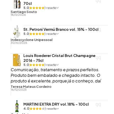
70cl
5.0
1 reseña
Santiago Souto
18/3/2026
St. Petroni Vermú Branco vol. 15% - 100cl
5.0
1 reseña
Indexcyclone Unipessoal
30/6/2026
Louis Roederer Cristal Brut Champagne
2016 - 75cl
5.0
1 reseña
Comunicação, tratamento e prazos perfeitos.
Produto bem embalado e chegado intacto. O
produto é excelente, porque já o conheço, daí
o ter comprado, embora esta garrafa agora
Teresa Mateus Cordeiro
16/12/2025
recebida ainda não tenha sido aberta.
MARTINI EXTRA DRY vol.18% - 100cl
4.0
1 reseña