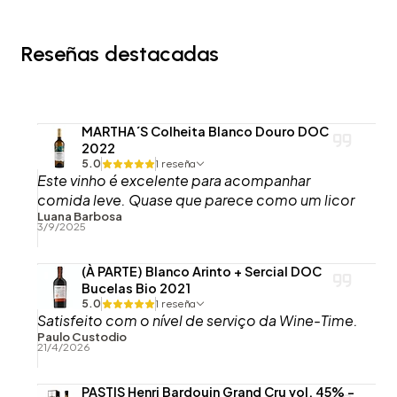
Reseñas destacadas
MARTHA´S Colheita Blanco Douro DOC
2022
5.0
1 reseña
Este vinho é excelente para acompanhar
comida leve. Quase que parece como um licor
Luana Barbosa
3/9/2025
(À PARTE) Blanco Arinto + Sercial DOC
Bucelas Bio 2021
5.0
1 reseña
Satisfeito com o nível de serviço da Wine-Time.
Paulo Custodio
21/4/2026
PASTIS Henri Bardouin Grand Cru vol. 45% -