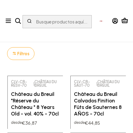
Tu tienda online con bebidas del Mundo para el Mundo
Inicio
ESPIRITUOSOS
Calvados
Calvados
Filtros
CLV-CB-
CHÂTEAU DU
CLV-CB-
CHÂTEAU DU
|
|
RESV-70
BREUIL
SAUT-70
BREUIL
Château du Breuil
Château du Breuil
"Réserve du
Calvados Finition
Château " 8 Years
Fûts de Sauternes 8
Old - vol. 40% - 70cl
AÑOS - 70cl
€36,87
€44,85
desde
desde