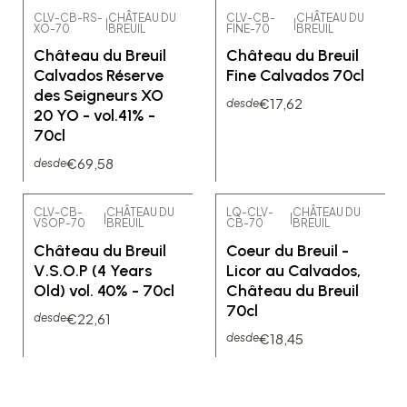
CLV-CB-RS-
CHÂTEAU DU
CLV-CB-
CHÂTEAU DU
|
|
XO-70
BREUIL
FINE-70
BREUIL
Château du Breuil
Château du Breuil
Calvados Réserve
Fine Calvados 70cl
des Seigneurs XO
€17,62
desde
20 YO - vol.41% -
70cl
€69,58
desde
CLV-CB-
CHÂTEAU DU
LQ-CLV-
CHÂTEAU DU
|
|
VSOP-70
BREUIL
CB-70
BREUIL
Château du Breuil
Coeur du Breuil -
V.S.O.P (4 Years
Licor au Calvados,
Old) vol. 40% - 70cl
Château du Breuil
70cl
€22,61
desde
€18,45
desde