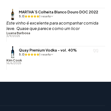
MARTHA´S Colheita Blanco Douro DOC 2022
5.0
1 reseña
Este vinho é excelente para acompanhar comida
leve. Quase que parece como um licor
Luana Barbosa
3/9/2025
Quay Premium Vodka - vol. 40%
5.0
1 reseña
Kim Cook
16/6/2025