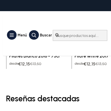
Collines Rhodaniennes
Menú
Buscar
RHO-CPB-16-75
|
M. CHAPOUTIER
RHO-CPB-17-75
|
M. CHA
-10% OFF
-10% OFF
M. Chapoutier La Combe
M. Chapoutier L
Pilates Blanco 2016 - 75cl
Pilate White 2017
€12,15
€12,15
€13,50
€13,50
desde
desde
Reseñas destacadas