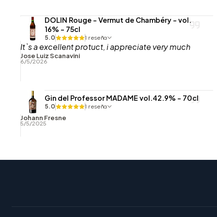
DOLIN Rouge - Vermut de Chambéry - vol.
16% - 75cl
5.0
1 reseña
It`s a excellent protuct, i appreciate very much
Jose Luiz Scanavini
6/5/2026
Gin del Professor MADAME vol.42.9% - 70cl
5.0
1 reseña
Johann Fresne
5/5/2025