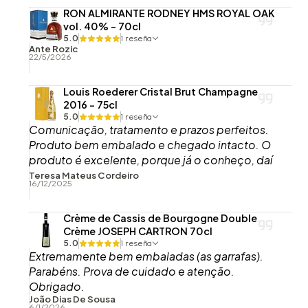
RON ALMIRANTE RODNEY HMS ROYAL OAK
vol. 40% - 70cl
5.0
1 reseña
Ante Rozic
22/5/2026
Louis Roederer Cristal Brut Champagne
2016 - 75cl
5.0
1 reseña
Comunicação, tratamento e prazos perfeitos.
Produto bem embalado e chegado intacto. O
produto é excelente, porque já o conheço, daí
o ter comprado, embora esta garrafa agora
Teresa Mateus Cordeiro
16/12/2025
recebida ainda não tenha sido aberta.
Crème de Cassis de Bourgogne Double
Crème JOSEPH CARTRON 70cl
5.0
1 reseña
Extremamente bem embaladas (as garrafas).
Parabéns. Prova de cuidado e atenção.
Obrigado.
João Dias De Sousa
6/1/2026