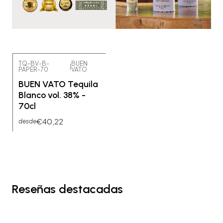
TQ-BV-B-
BUEN
|
PAPER-70
VATO
BUEN VATO Tequila
Blanco vol. 38% -
70cl
€40,22
desde
Reseñas destacadas