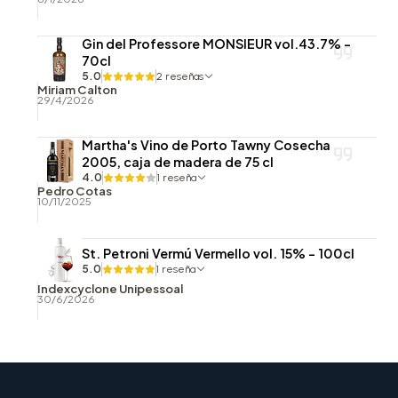
Gin del Professore MONSIEUR vol.43.7% -
70cl
5.0
2 reseñas
Miriam Calton
29/4/2026
Martha's Vino de Porto Tawny Cosecha
2005, caja de madera de 75 cl
4.0
1 reseña
Pedro Cotas
10/11/2025
St. Petroni Vermú Vermello vol. 15% - 100cl
5.0
1 reseña
Indexcyclone Unipessoal
30/6/2026