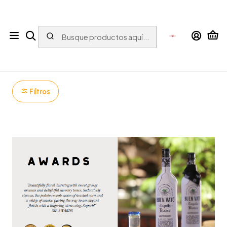
Tu tienda online con bebidas del Mundo para el Mundo
Inicio
ESPIRITUOSOS
Tequila
BUEN VATO
BUEN VATO
Filtros