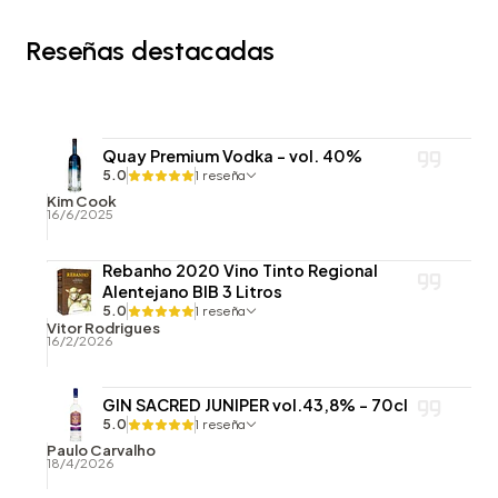
Reseñas destacadas
Quay Premium Vodka - vol. 40%
5.0
1 reseña
Kim Cook
16/6/2025
Rebanho 2020 Vino Tinto Regional
Alentejano BIB 3 Litros
5.0
1 reseña
Vitor Rodrigues
16/2/2026
GIN SACRED JUNIPER vol.43,8% - 70cl
5.0
1 reseña
Paulo Carvalho
18/4/2026