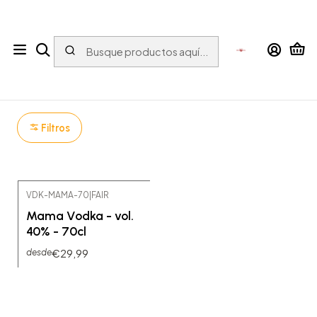
Tu tienda online con bebidas del Mundo para el Mundo
Inicio
ESPIRITUOSOS
Vodka
MAMA VODKA
MAMA VODKA
Filtros
VDK-MAMA-70
|
FAIR
Mama Vodka - vol.
40% - 70cl
€29,99
desde