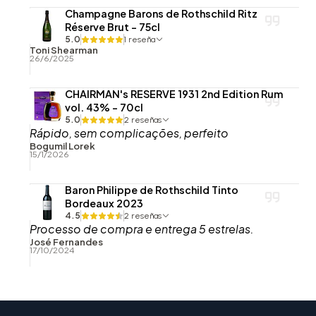
Champagne Barons de Rothschild Ritz
Réserve Brut - 75cl
5.0
1 reseña
Toni Shearman
26/6/2025
CHAIRMAN's RESERVE 1931 2nd Edition Rum
vol. 43% - 70cl
5.0
2 reseñas
Rápido, sem complicações, perfeito
Bogumil Lorek
15/1/2026
Baron Philippe de Rothschild Tinto
Bordeaux 2023
4.5
2 reseñas
Processo de compra e entrega 5 estrelas.
José Fernandes
17/10/2024