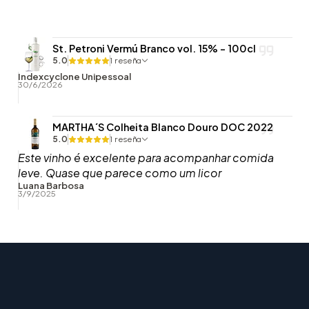
St. Petroni Vermú Branco vol. 15% - 100cl
5.0
1 reseña
Indexcyclone Unipessoal
30/6/2026
MARTHA´S Colheita Blanco Douro DOC 2022
5.0
1 reseña
Este vinho é excelente para acompanhar comida
leve. Quase que parece como um licor
Luana Barbosa
3/9/2025