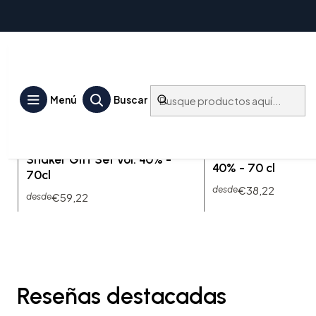
CRYSTAL HEAD
Menú
Buscar
VDK-CRH-SHK-70
|
CRYSTAL HEAD
VDK-CRYSTHEAD-
CR
|
70
HE
Crystal Head Vodka
Vodka Crystal Hea
Shaker Gift Set vol. 40% -
40% - 70 cl
70cl
€38,22
desde
€59,22
desde
Reseñas destacadas