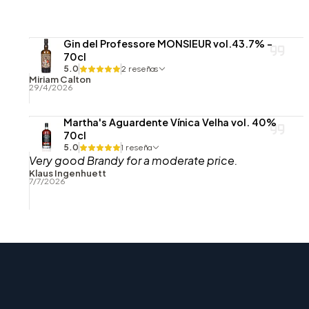
Gin del Professore MONSIEUR vol.43.7% -
70cl
5.0
2 reseñas
Miriam Calton
29/4/2026
Martha's Aguardente Vínica Velha vol. 40%
70cl
5.0
1 reseña
Very good Brandy for a moderate price.
Klaus Ingenhuett
7/7/2026