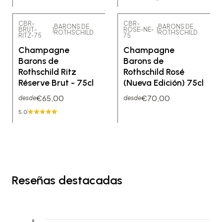
CBR-
CBR-
BARONS DE
BARONS DE
BRUT-
|
ROSE-NE-
|
ROTHSCHILD
ROTHSCHILD
RITZ-75
75
Champagne
Champagne
Barons de
Barons de
Rothschild Ritz
Rothschild Rosé
Réserve Brut - 75cl
(Nueva Edición) 75cl
€65,00
€70,00
desde
desde
5.0
Reseñas destacadas