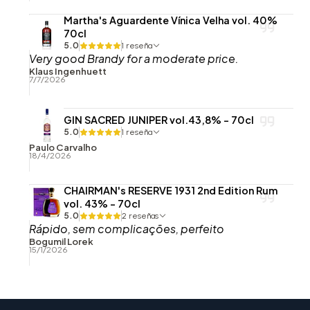
Martha's Aguardente Vínica Velha vol. 40%
70cl
5.0
1 reseña
Very good Brandy for a moderate price.
Klaus Ingenhuett
7/7/2026
GIN SACRED JUNIPER vol.43,8% - 70cl
5.0
1 reseña
Paulo Carvalho
18/4/2026
CHAIRMAN's RESERVE 1931 2nd Edition Rum
vol. 43% - 70cl
5.0
2 reseñas
Rápido, sem complicações, perfeito
Bogumil Lorek
15/1/2026