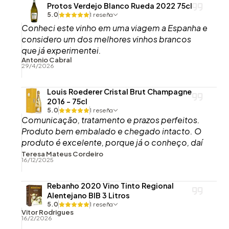
Protos Verdejo Blanco Rueda 2022 75cl
5.0
1 reseña
Conheci este vinho em uma viagem a Espanha e
considero um dos melhores vinhos brancos
que já experimentei.
Antonio Cabral
29/4/2026
Louis Roederer Cristal Brut Champagne
2016 - 75cl
5.0
1 reseña
Comunicação, tratamento e prazos perfeitos.
Produto bem embalado e chegado intacto. O
produto é excelente, porque já o conheço, daí
o ter comprado, embora esta garrafa agora
Teresa Mateus Cordeiro
16/12/2025
recebida ainda não tenha sido aberta.
Rebanho 2020 Vino Tinto Regional
Alentejano BIB 3 Litros
5.0
1 reseña
Vitor Rodrigues
16/2/2026