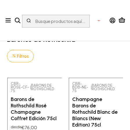
Tu tienda online con bebidas del Mundo para el Mundo
Inicio
CHAMPÁN Y VINO ESPUMOSO
Francia
Barones de Rothschild
Barones de Rothschild
Filtros
CBR-
CBR-
BARONS DE
BARONS DE
ROSE-CF-
|
BDB-NE-
|
ROTHSCHILD
ROTHSCHILD
75
75
Barons de
Champagne
Rothschild Rosé
Barons de
Champagne
Rothschild Blanc de
Coffret Edición 75cl
Blancs (New
Edition) 75cl
€76,00
desde