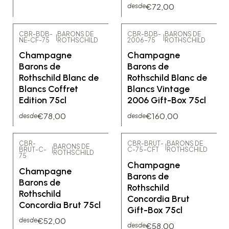
€72,00
desde
CBR-BDB-
BARONS DE
CBR-BDB-
BARONS DE
|
|
NE-CF-75
ROTHSCHILD
2006-75
ROTHSCHILD
Champagne
Champagne
Barons de
Barons de
Rothschild Blanc de
Rothschild Blanc de
Blancs Coffret
Blancs Vintage
Edition 75cl
2006 Gift-Box 75cl
€78,00
€160,00
desde
desde
CBR-
CBR-BRUT-
BARONS DE
BARONS DE
|
BRUT-C-
|
C-75-CFT
ROTHSCHILD
ROTHSCHILD
75
Champagne
Champagne
Barons de
Barons de
Rothschild
Rothschild
Concordia Brut
Concordia Brut 75cl
Gift-Box 75cl
€52,00
desde
€58,00
desde