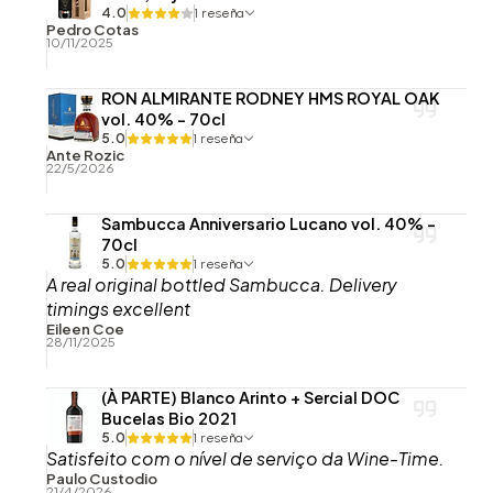
4.0
1 reseña
Pedro Cotas
10/11/2025
RON ALMIRANTE RODNEY HMS ROYAL OAK
vol. 40% - 70cl
5.0
1 reseña
Ante Rozic
22/5/2026
Sambucca Anniversario Lucano vol. 40% -
70cl
5.0
1 reseña
A real original bottled Sambucca. Delivery
timings excellent
Eileen Coe
28/11/2025
(À PARTE) Blanco Arinto + Sercial DOC
Bucelas Bio 2021
5.0
1 reseña
Satisfeito com o nível de serviço da Wine-Time.
Paulo Custodio
21/4/2026