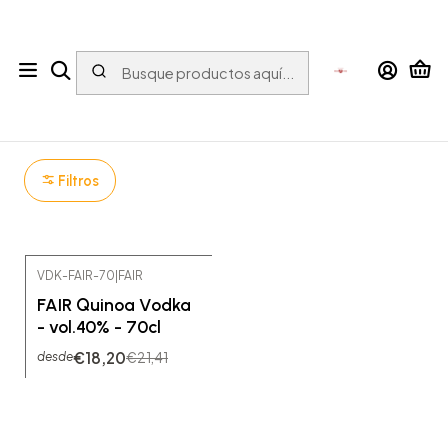
Tu tienda online con bebidas del Mundo para el Mundo
Inicio
ESPIRITUOSOS
Vodka
FAIR
FAIR
Filtros
VDK-FAIR-70
|
FAIR
-15% OFF
FAIR Quinoa Vodka
- vol.40% - 70cl
€18,20
€21,41
desde