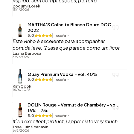
Rápido, sem complicações, perfeito
Bogumil Lorek
15/1/2026
MARTHA´S Colheita Blanco Douro DOC
2022
5.0
1 reseña
Este vinho é excelente para acompanhar
comida leve. Quase que parece como um licor
Luana Barbosa
3/9/2025
Quay Premium Vodka - vol. 40%
5.0
1 reseña
Kim Cook
16/6/2025
DOLIN Rouge - Vermut de Chambéry - vol.
16% - 75cl
5.0
1 reseña
It`s a excellent protuct, i appreciate very much
Jose Luiz Scanavini
6/5/2026