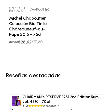
CNPR-CPT-
|
CHAPOUTIER
BIO-2015
-10% OFF
Michel Chapoutier
Colección Bio Tinto
Châteauneuf-du-
Pape 2015 - 75cl
€28,62
€31,80
desde
Reseñas destacadas
CHAIRMAN's RESERVE 1931 2nd Edition Rum
vol. 43% - 70cl
5.0
2 reseñas