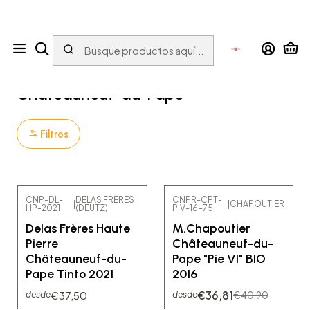
Tu tienda online con bebidas del Mundo para el Mundo
Inicio
Vino
Vino tinto
Francia
Vallée du Rhône
Châteauneuf-du-Pape
Châteauneuf-du-Pape
Filtros
CNP-DL-
DELAS FRÈRES
CNPR-CPT-
|
|
CHAPOUTIER
HP-2021
(DEUTZ)
PIV-16-75
-10% OFF
Delas Frères Haute
M.Chapoutier
Pierre
Châteauneuf-du-
Châteauneuf-du-
Pape "Pie VI" BIO
Pape Tinto 2021
2016
€37,50
€36,81
€40,90
desde
desde