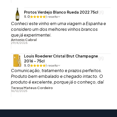
Protos Verdejo Blanco Rueda 2022 75cl
5.0
1 reseña
Conheci este vinho em uma viagem a Espanha e
considero um dos melhores vinhos brancos
que já experimentei.
Antonio Cabral
29/4/2026
Louis Roederer Cristal Brut Champagne
2016 - 75cl
5.0
1 reseña
Comunicação, tratamento e prazos perfeitos.
Produto bem embalado e chegado intacto. O
produto é excelente, porque já o conheço, daí
o ter comprado, embora esta garrafa agora
Teresa Mateus Cordeiro
16/12/2025
recebida ainda não tenha sido aberta.