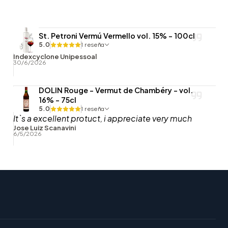
St. Petroni Vermú Vermello vol. 15% - 100cl
5.0
1 reseña
Indexcyclone Unipessoal
30/6/2026
DOLIN Rouge - Vermut de Chambéry - vol.
16% - 75cl
5.0
1 reseña
It`s a excellent protuct, i appreciate very much
Jose Luiz Scanavini
6/5/2026