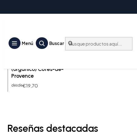
Côtes-de-Provence
Menú
Buscar
CP-CL-B-15-75
|
CHÂTEAU LÉOUBE
Blanc de Léoube Branco
(organico) Côtes-de-
Provence
€19,70
desde
Reseñas destacadas