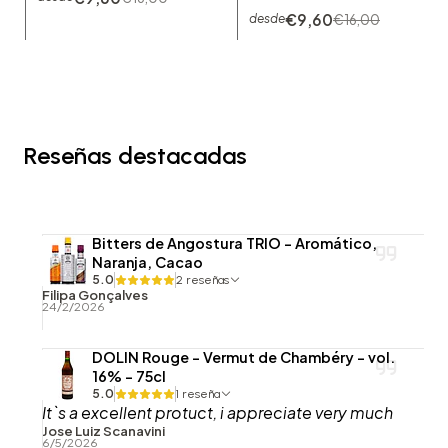
€9,60
€16,00
desde
Reseñas destacadas
Bitters de Angostura TRIO - Aromático,
Naranja, Cacao
5.0
2 reseñas
Filipa Gonçalves
24/2/2026
DOLIN Rouge - Vermut de Chambéry - vol.
16% - 75cl
5.0
1 reseña
It`s a excellent protuct, i appreciate very much
Jose Luiz Scanavini
6/5/2026