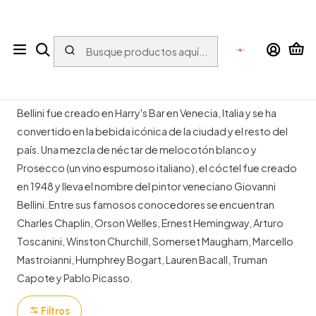
Tu tienda online con bebidas del Mundo para el Mundo
Inicio
CHAMPÁN Y VINO ESPUMOSO
Italia
BELLINI
BELLINI
Bellini fue creado en Harry's Bar en Venecia, Italia y se ha
convertido en la bebida icónica de la ciudad y el resto del
país. Una mezcla de néctar de melocotón blanco y
Prosecco (un vino espumoso italiano), el cóctel fue creado
en 1948 y lleva el nombre del pintor veneciano Giovanni
Bellini. Entre sus famosos conocedores se encuentran
Charles Chaplin, Orson Welles, Ernest Hemingway, Arturo
Toscanini, Winston Churchill, Somerset Maugham, Marcello
Mastroianni, Humphrey Bogart, Lauren Bacall, Truman
Capote y Pablo Picasso.
Filtros