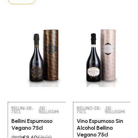
BELLINI-SB-
SEI
BELLINO-SB-
SEI
|
|
75CL
BELLISSIMI
75CL
BELLISSIMI
-40% OFF
-40% OFF
Bellini Espumoso
Vino Espumoso Sin
No disponible
Vegano 75cl
Alcohol Bellino
Vegano 75cl
€9,60
€16,00
desde