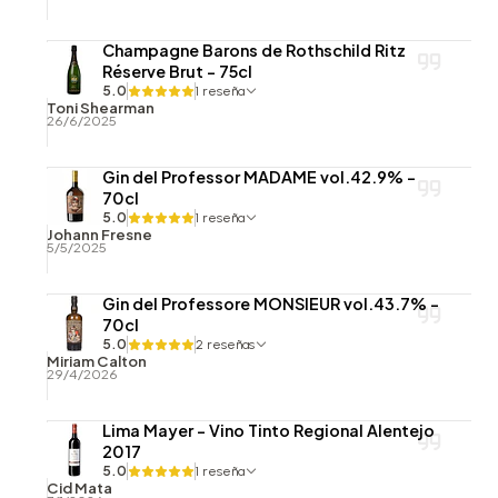
Champagne Barons de Rothschild Ritz
Réserve Brut - 75cl
5.0
1 reseña
Toni Shearman
26/6/2025
Gin del Professor MADAME vol.42.9% -
70cl
5.0
1 reseña
Johann Fresne
5/5/2025
Gin del Professore MONSIEUR vol.43.7% -
70cl
5.0
2 reseñas
Miriam Calton
29/4/2026
Lima Mayer - Vino Tinto Regional Alentejo
2017
5.0
1 reseña
Cid Mata