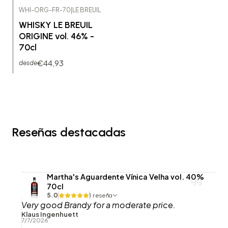
WHI-ORG-FR-70
|
LE BREUIL
WHISKY LE BREUIL
ORIGINE vol. 46% -
70cl
€44,93
desde
Reseñas destacadas
Martha's Aguardente Vínica Velha vol. 40%
70cl
5.0
1 reseña
Very good Brandy for a moderate price.
Klaus Ingenhuett
7/7/2026