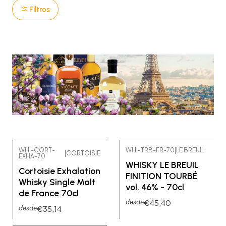
Filtros
WHI-CORT-
WHI-TRB-FR-70
|
LE BREUIL
|
CORTOISIE
EXHA-70
WHISKY LE BREUIL
Cortoisie Exhalation
FINITION TOURBÉ
Whisky Single Malt
vol. 46% - 70cl
de France 70cl
€45,40
desde
€35,14
desde