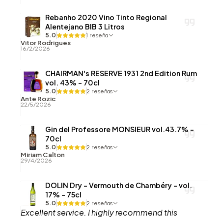
Rebanho 2020 Vino Tinto Regional
Alentejano BIB 3 Litros
5.0
1 reseña
Vitor Rodrigues
16/2/2026
CHAIRMAN's RESERVE 1931 2nd Edition Rum
vol. 43% - 70cl
5.0
2 reseñas
Ante Rozic
22/5/2026
Gin del Professore MONSIEUR vol.43.7% -
70cl
5.0
2 reseñas
Miriam Calton
29/4/2026
DOLIN Dry - Vermouth de Chambéry - vol.
17% - 75cl
5.0
2 reseñas
Excellent service. I highly recommend this