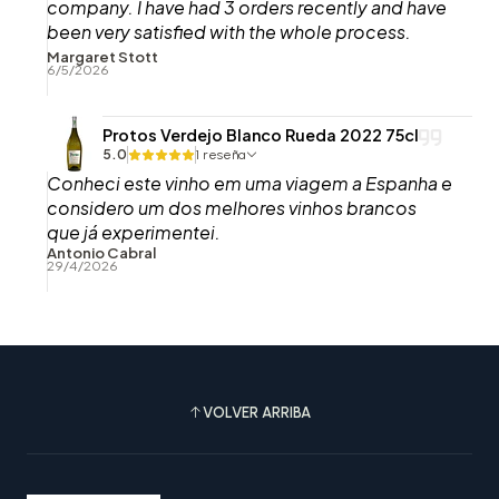
company. I have had 3 orders recently and have
been very satisfied with the whole process.
Thank you.
Margaret Stott
6/5/2026
Protos Verdejo Blanco Rueda 2022 75cl
5.0
1 reseña
Conheci este vinho em uma viagem a Espanha e
considero um dos melhores vinhos brancos
que já experimentei.
Antonio Cabral
29/4/2026
VOLVER ARRIBA