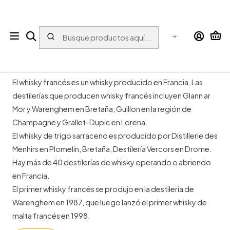
Tu tienda online con bebidas del Mundo para el Mundo
Inicio
ESPIRITUOSOS
Whisky
Whisky Francés
Whisky Francés
El whisky francés es un whisky producido en Francia. Las
destilerías que producen whisky francés incluyen Glann ar
Mor y Warenghem en Bretaña, Guillon en la región de
Champagne y Grallet-Dupic en Lorena.
El whisky de trigo sarraceno es producido por Distillerie des
Menhirs en Plomelin, Bretaña, Destilería Vercors en Drome.
Hay más de 40 destilerías de whisky operando o abriendo
en Francia.
El primer whisky francés se produjo en la destilería de
Warenghem en 1987, que luego lanzó el primer whisky de
malta francés en 1998.