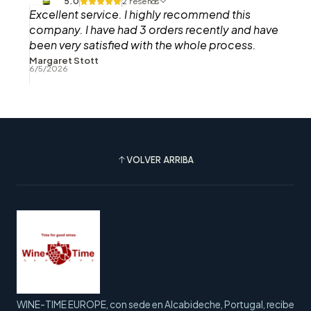
5.0
2 reseñas
Excellent service. I highly recommend this
company. I have had 3 orders recently and have
been very satisfied with the whole process.
Thank you.
Margaret Stott
6/5/2026
VOLVER ARRIBA
WINE-TIME EUROPE, con sede en Alcabideche, Portugal, recibe