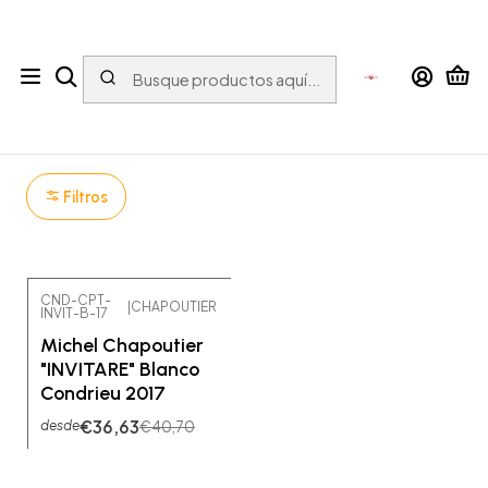
Tu tienda online con bebidas del Mundo para el Mundo
Inicio
Vino
Francia
Vallée-du-Rhône
Condrieu
Condrieu
Filtros
CND-CPT-
|
CHAPOUTIER
INVIT-B-17
-10% OFF
Michel Chapoutier
"INVITARE" Blanco
Condrieu 2017
€36,63
€40,70
desde