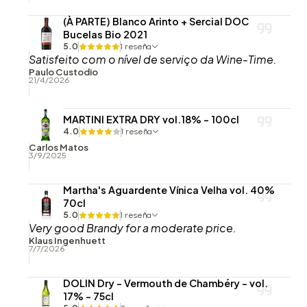
(À PARTE) Blanco Arinto + Sercial DOC
Bucelas Bio 2021
5.0
1 reseña
Satisfeito com o nível de serviço da Wine-Time.
Paulo Custodio
21/4/2026
MARTINI EXTRA DRY vol.18% - 100cl
4.0
1 reseña
Carlos Matos
3/9/2025
Martha's Aguardente Vínica Velha vol. 40%
70cl
5.0
1 reseña
Very good Brandy for a moderate price.
Klaus Ingenhuett
7/7/2026
DOLIN Dry - Vermouth de Chambéry - vol.
17% - 75cl