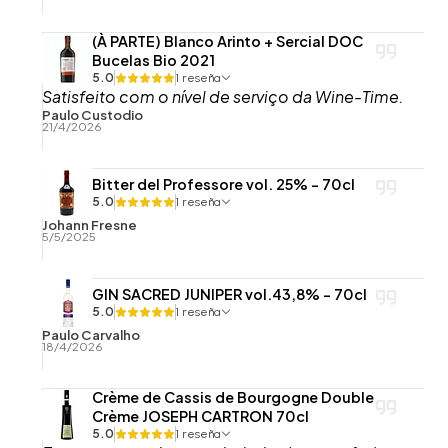
(À PARTE) Blanco Arinto + Sercial DOC
Bucelas Bio 2021
5.0
1 reseña
Satisfeito com o nível de serviço da Wine-Time.
Paulo Custodio
21/4/2026
Bitter del Professore vol. 25% - 70cl
5.0
1 reseña
Johann Fresne
5/5/2025
GIN SACRED JUNIPER vol.43,8% - 70cl
5.0
1 reseña
Paulo Carvalho
18/4/2026
Crème de Cassis de Bourgogne Double
Crème JOSEPH CARTRON 70cl
5.0
1 reseña