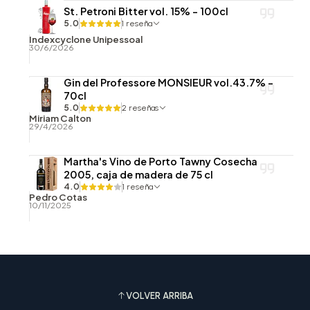
St. Petroni Bitter vol. 15% - 100cl
5.0
1 reseña
Indexcyclone Unipessoal
30/6/2026
Gin del Professore MONSIEUR vol.43.7% -
70cl
5.0
2 reseñas
Miriam Calton
29/4/2026
Martha's Vino de Porto Tawny Cosecha
2005, caja de madera de 75 cl
4.0
1 reseña
Pedro Cotas
10/11/2025
VOLVER ARRIBA