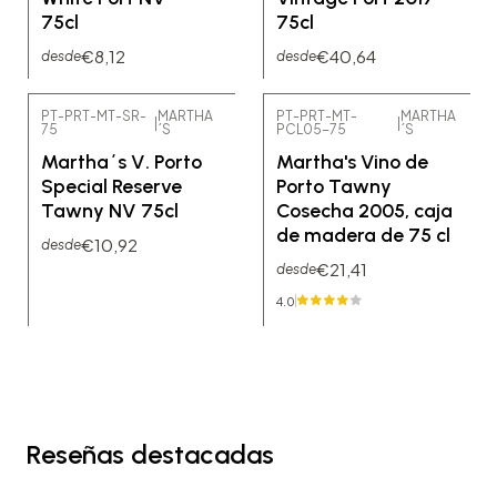
75cl
75cl
€8,12
€40,64
desde
desde
PT-PRT-MT-SR-
MARTHA
PT-PRT-MT-
MARTHA
|
|
75
´S
PCL05-75
´S
Agotado
Martha´s V. Porto
Martha's Vino de
Special Reserve
Porto Tawny
Tawny NV 75cl
Cosecha 2005, caja
de madera de 75 cl
€10,92
desde
€21,41
desde
4.0
Reseñas destacadas