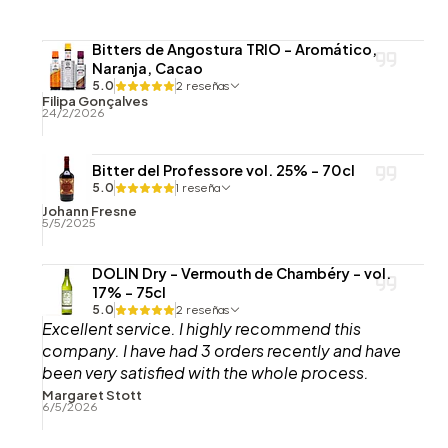
Bitters de Angostura TRIO - Aromático,
Naranja, Cacao
5.0
2 reseñas
Filipa Gonçalves
24/2/2026
Bitter del Professore vol. 25% - 70cl
5.0
1 reseña
Johann Fresne
5/5/2025
DOLIN Dry - Vermouth de Chambéry - vol.
17% - 75cl
5.0
2 reseñas
Excellent service. I highly recommend this
company. I have had 3 orders recently and have
been very satisfied with the whole process.
Thank you.
Margaret Stott
6/5/2026