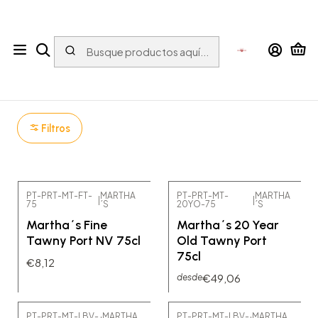
Tu tienda online con bebidas del Mundo para el Mundo
Inicio
VINO DE OPORTO
MARTHA´S
MARTHA´S
Filtros
PT-PRT-MT-FT-
MARTHA
PT-PRT-MT-
MARTHA
|
|
75
´S
20YO-75
´S
Martha´s Fine
Martha´s 20 Year
Tawny Port NV 75cl
Old Tawny Port
75cl
€8,12
€49,06
desde
PT-PRT-MT-LBV-
MARTHA
PT-PRT-MT-LBV-
MARTHA