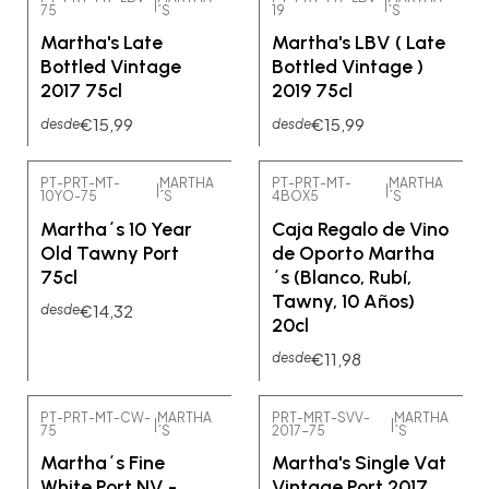
|
|
75
´S
19
´S
Martha's Late
Martha's LBV ( Late
Bottled Vintage
Bottled Vintage )
2017 75cl
2019 75cl
€15,99
€15,99
desde
desde
PT-PRT-MT-
MARTHA
PT-PRT-MT-
MARTHA
|
|
10YO-75
´S
4BOX5
´S
Martha´s 10 Year
Caja Regalo de Vino
Old Tawny Port
de Oporto Martha
75cl
´s (Blanco, Rubí,
Tawny, 10 Años)
€14,32
desde
20cl
€11,98
desde
PT-PRT-MT-CW-
MARTHA
PRT-MRT-SVV-
MARTHA
|
|
75
´S
2017-75
´S
No disponible
Martha´s Fine
Martha's Single Vat
White Port NV -
Vintage Port 2017