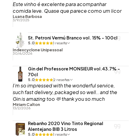
Este vinho é excelente para acompanhar
comida leve. Quase que parece como um licor
Luana Barbosa
3/9/2025
St. Petroni Vermú Branco vol. 15% - 100cl
5.0
1 reseña
Indexcyclone Unipessoal
30/6/2026
Gin del Professore MONSIEUR vol.43.7% -
70cl
5.0
2 reseñas
I’m so impressed with the wonderful service,
such fast delivery, packaged so well.. and the
Gin is amazing too 🫶 thank you so much
Miriam Calton
13/2/2026
Rebanho 2020 Vino Tinto Regional
Alentejano BIB 3 Litros
5.0
1 reseña