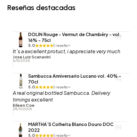
Reseñas destacadas
DOLIN Rouge - Vermut de Chambéry - vol.
16% - 75cl
5.0
1 reseña
It`s a excellent protuct, i appreciate very much
Jose Luiz Scanavini
6/5/2026
Sambucca Anniversario Lucano vol. 40% -
70cl
5.0
1 reseña
A real original bottled Sambucca. Delivery
timings excellent
Eileen Coe
28/11/2025
MARTHA´S Colheita Blanco Douro DOC
2022
5.0
1 reseña