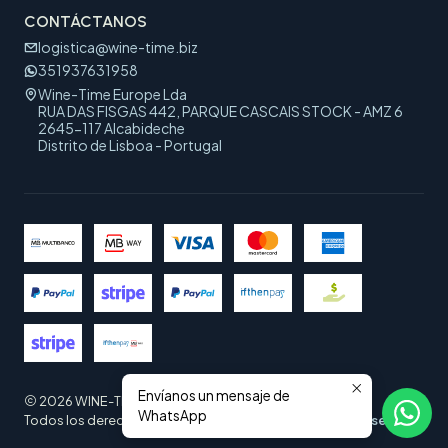
CONTÁCTANOS
logistica@wine-time.biz
351937631958
Wine-Time Europe Lda
RUA DAS FISGAS 442, PARQUE CASCAIS STOCK - AMZ 6
2645-117 Alcabideche
Distrito de Lisboa - Portugal
Envíanos un mensaje de
2026 WINE-TIME EUROPE.
WhatsApp
Todos los derechos reservados.
Desarrollado por Jumpseller
.