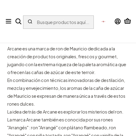
Tu tienda online con bebidas del Mundo para el Mundo
Inicio
ESPIRITUOSOS
Ron
ARCANE
ARCANE
Arcane es una marca de ron de Mauricio dedicada a la
creación de productos originales, frescos y gourmet,
jugando con la extrema riqueza de la paleta aromática que
ofrecen las cañas de azúcar de este terroir.
En combinación con técnicas innovadoras de destilación,
mezcla y envejecimiento, los aromas de la caña de azúcar
de Mauricio se expresan de manera única a través de estos
rones dulces.
La idea detrás de Arcane es explorar los misterios del ron.
La marca Arcane también es conocida por sus rones
"Arrangés" : ron "Arrangé" con plátano flambeado, ron
"Arrangé" con piña tostada, ron "Arrangé" con vainilla de la