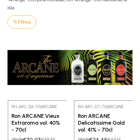
isla.
Filtros
RH-ARC-EA-70
|
ARCANE
RH-ARC-DT-70
|
ARCANE
-10% OFF
-10% OFF
Ron ARCANE Vieux
Ron ARCANE
Extraroma vol. 40%
Delicatissime Gold
- 70cl
vol. 41% - 70cl
€30,03
€24,45
€33,37
€27,17
desde
desde