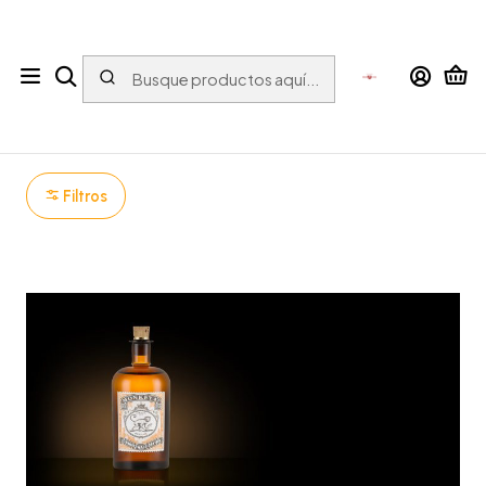
Tu tienda online con bebidas del Mundo para el Mundo
Inicio
ESPIRITUOSOS
Ginebra
MONKEY 47
MONKEY 47
Filtros