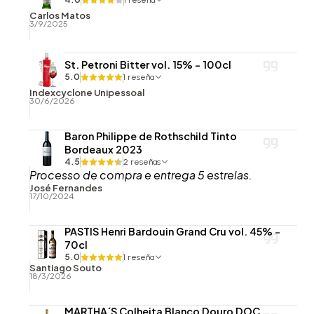
Carlos Matos
3/9/2025
St. Petroni Bitter vol. 15% - 100cl
5.0
1 reseña
Indexcyclone Unipessoal
30/6/2026
Baron Philippe de Rothschild Tinto
Bordeaux 2023
4.5
2 reseñas
Processo de compra e entrega 5 estrelas.
José Fernandes
17/10/2024
PASTIS Henri Bardouin Grand Cru vol. 45% -
70cl
5.0
1 reseña
Santiago Souto
18/3/2026
MARTHA´S Colheita Blanco Douro DOC