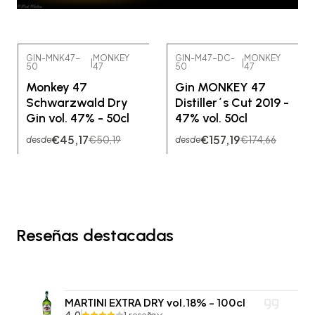
GIN-MNK47-
MONKEY
GIN-M47-DC-
MONKEY
|
|
50
47
50
47
-10% OFF
-10% OFF
Monkey 47
Gin MONKEY 47
No disponible
Schwarzwald Dry
Distiller´s Cut 2019 -
Gin vol. 47% - 50cl
47% vol. 50cl
€45,17
€157,19
€50,19
€174,66
desde
desde
Reseñas destacadas
MARTINI EXTRA DRY vol.18% - 100cl
4.0
1 reseña