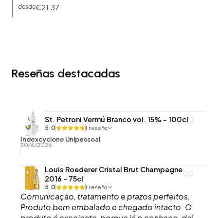
€21,37
desde
Reseñas destacadas
St. Petroni Vermú Branco vol. 15% - 100cl
5.0
1 reseña
Indexcyclone Unipessoal
30/6/2026
Louis Roederer Cristal Brut Champagne
2016 - 75cl
5.0
1 reseña
Comunicação, tratamento e prazos perfeitos.
Produto bem embalado e chegado intacto. O
produto é excelente, porque já o conheço, daí