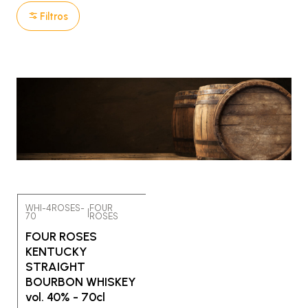
Filtros
WHI-4ROSES-
FOUR
|
70
ROSES
No disponible
FOUR ROSES
KENTUCKY
STRAIGHT
BOURBON WHISKEY
vol. 40% - 70cl