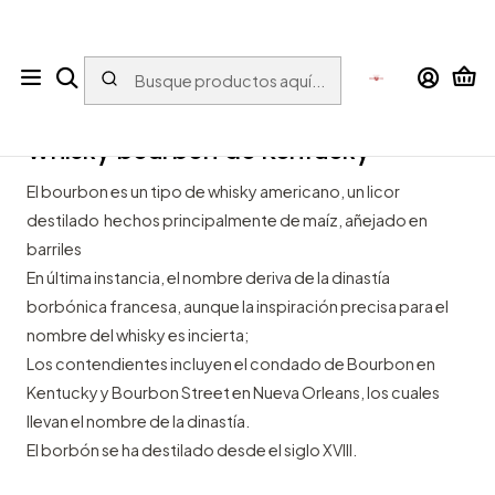
Tu tienda online con bebidas del Mundo para el Mundo
Inicio
ESPIRITUOSOS
Whisky
Whisky bourbon de Kentucky
Whisky bourbon de Kentucky
El bourbon es un tipo de whisky americano, un licor
destilado hechos principalmente de maíz, añejado en
barriles
En última instancia, el nombre deriva de la dinastía
borbónica francesa, aunque la inspiración precisa para el
nombre del whisky es incierta;
Los contendientes incluyen el condado de Bourbon en
Kentucky y Bourbon Street en Nueva Orleans, los cuales
llevan el nombre de la dinastía.
El borbón se ha destilado desde el siglo XVIII.