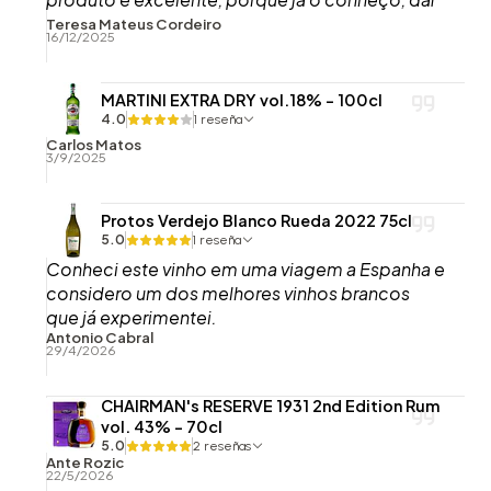
o ter comprado, embora esta garrafa agora
Teresa Mateus Cordeiro
16/12/2025
recebida ainda não tenha sido aberta.
MARTINI EXTRA DRY vol.18% - 100cl
4.0
1 reseña
Carlos Matos
3/9/2025
Protos Verdejo Blanco Rueda 2022 75cl
5.0
1 reseña
Conheci este vinho em uma viagem a Espanha e
considero um dos melhores vinhos brancos
que já experimentei.
Antonio Cabral
29/4/2026
CHAIRMAN's RESERVE 1931 2nd Edition Rum
vol. 43% - 70cl
5.0
2 reseñas
Ante Rozic
22/5/2026