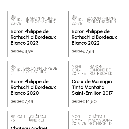
BB-
BB-
BARON PHILIPPE
BARON PHILIPPE
BPHR-
|
BPHR-
|
DE ROTHSCHILD
DE ROTHSCHILD
23-75
22-75
Baron Philippe de
Baron Philippe de
Rothschild Bordeaux
Rothschild Bordeaux
Blanco 2023
Blanco 2022
€8,99
€7,64
desde
desde
BB-
MSER-
BARON
BARON PHILIPPE DE
BPHR-
|
CDL-
|
EDMOND DE
ROTHSCHILD
L
2017-75
ROTHSCHILD
Baron Philippe de
Croix de Malengin
Rothschild Bordeaux
Tinto Montaña
Blanco 2020
Saint-Émilion 2017
€7,48
€14,80
desde
desde
BR-CA-L-
CHÂTEAU
MOR-
CHÂTEAU
|
75
ANDRIET
CMM-
|
MALMAISON -
2016-75
ROTHSCHILD
Château Andriet