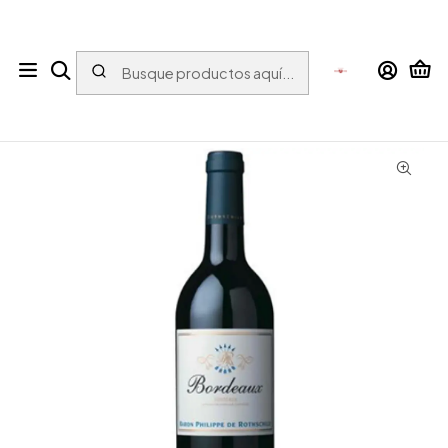
Tu tienda online con bebidas del Mundo para el Mundo
Inicio
Vino
Vino tinto
Francia
Bordeaux
Bordeaux
Baron Philippe de Rothschild Tinto Bordeaux 2023