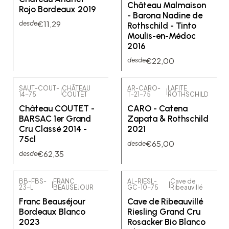
Château Malmaison
Rojo Bordeaux 2019
- Barona Nadine de
€11,29
desde
Rothschild - Tinto
Moulis-en-Médoc
2016
€22,00
desde
SAUT-COUT-
CHÂTEAU
AR-CARO-
LAFITE
|
|
14-75
COUTET
T-21-75
ROTHSCHILD
Château COUTET -
CARO - Catena
BARSAC 1er Grand
Zapata & Rothschild
Cru Classé 2014 -
2021
75cl
€65,00
desde
€62,35
desde
BB-FBS-
FRANC
AL-RIESL-
Cave de
|
|
23-L
BEAUSEJOUR
GC-10-75
Ribeauvillé
Franc Beauséjour
Cave de Ribeauvillé
Bordeaux Blanco
Riesling Grand Cru
2023
Rosacker Bio Blanco