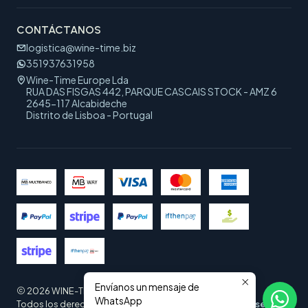
CONTÁCTANOS
logistica@wine-time.biz
351937631958
Wine-Time Europe Lda
RUA DAS FISGAS 442, PARQUE CASCAIS STOCK - AMZ 6
2645-117 Alcabideche
Distrito de Lisboa - Portugal
Envíanos un mensaje de
2026 WINE-TIME EUROPE.
WhatsApp
Todos los derechos reservados.
Desarrollado por Jumpseller
.